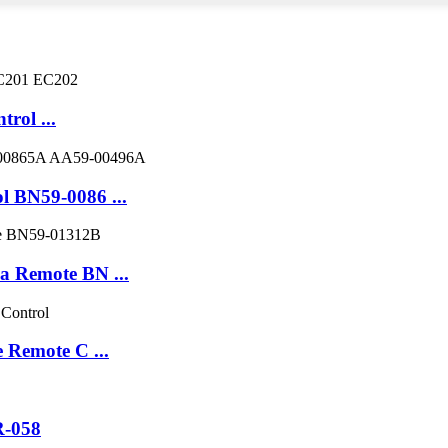
rol ...
 BN59-0086 ...
Remote BN ...
Remote C ...
R-058