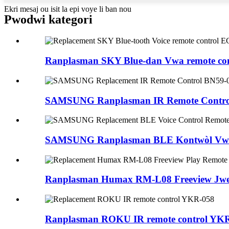
Ekri mesaj ou isit la epi voye li ban nou
Pwodwi kategori
Ranplasman SKY Blue-dan Vwa remote cont
SAMSUNG Ranplasman IR Remote Control
SAMSUNG Ranplasman BLE Kontwòl Vwa 
Ranplasman Humax RM-L08 Freeview Jwe 
Ranplasman ROKU IR remote control YK