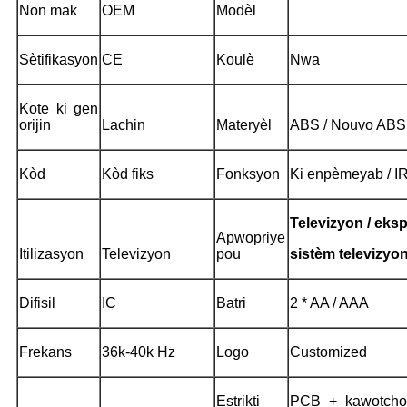
Non mak
OEM
Modèl
Sètifikasyon
CE
Koulè
Nwa
Kote ki gen
orijin
Lachin
Materyèl
ABS / Nouvo ABS 
Kòd
Kòd fiks
Fonksyon
Ki enpèmeyab / I
Televizyon / eks
Apwopriye
Itilizasyon
Televizyon
pou
sistèm televizyo
Difisil
IC
Batri
2 * AA / AAA
Frekans
36k-40k Hz
Logo
Customized
Estrikti
PCB + kawotchou