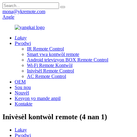
mona@ykremote.com
Angle
Lakay
Pwodwi
IR Remote Control
Smart vwa kontwòl remote
Android televizyon BOX Remote Control
Wi-Fi Remote Kontwòl
Inivèsèl Remote Control
AC Remote Control
OEM
Sou nou
Nouvèl
Kesyon yo mande anpil
Kontakte
Inivèsèl kontwòl remote (4 nan 1)
Lakay
Pwodwi