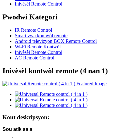
Inivèsèl Remote Control
Pwodwi Kategori
IR Remote Control
Smart vwa kontwòl remote
Android televizyon BOX Remote Control
Wi-Fi Remote Kontwòl
Inivèsèl Remote Control
AC Remote Control
Inivèsèl kontwòl remote (4 nan 1)
Kout deskripsyon:
Sou atik sa a