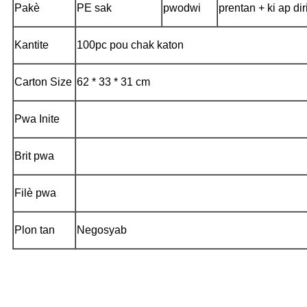
Pakè
PE sak
pwodwi
prentan + ki ap dir
Kantite
100pc pou chak katon
Carton Size
62 * 33 * 31 cm
Pwa Inite
Brit pwa
Filè pwa
Plon tan
Negosyab