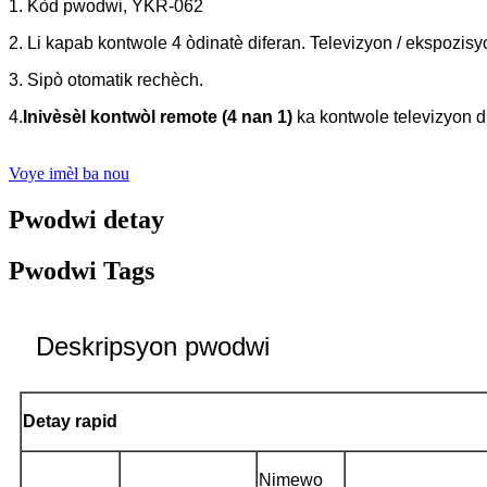
1. Kòd pwodwi, YKR-062
2. Li kapab kontwole 4 òdinatè diferan. Televizyon / ekspozi
3. Sipò otomatik rechèch.
4.
Inivèsèl kontwòl remote (4 nan 1)
ka kontwole televizyon dij
Voye imèl ba nou
Pwodwi detay
Pwodwi Tags
Deskripsyon pwodwi
Detay rapid
Nimewo