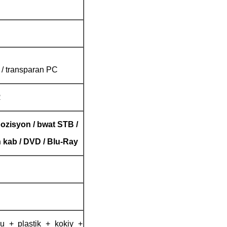
/ transparan PC
R
pozisyon / bwat STB /
n kab / DVD / Blu-Ray
 + plastik + kokiy +