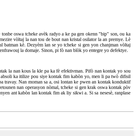
u te tonbe oswa tcheke avèk radyo a ke pa gen okenn "bip" son, ou ka
mezire vòltaj la nan tou de bout nan kristal osilator la an premye. Lè
iyal batman kè. Dezyèm lan se yo tcheke si gen yon chanjman vòltaj
enfrawouj la domaje. Sinon, pi fò nan blòk yo entegre yo defektye.
tak la nan kous la kle pa ka fè efektivman. Pifò nan kontak yo sou
bsoli ka itilize pou siye kontak fim kabòn yo, men li pa twò difisil
a travay. Nan moman sa a, osi lontan ke pwen an kontak konduktif
 retounen nan operasyon nòmal, tcheke si gen krak oswa kontak pòv
yen ant kabòn lan kontak fim ak liy sikwi a. Si sa nesesè, ranplase