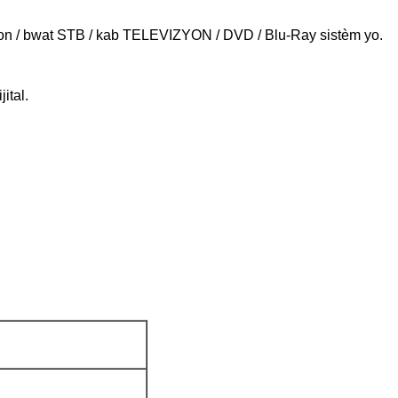
syon / bwat STB / kab TELEVIZYON / DVD / Blu-Ray sistèm yo.
ital.