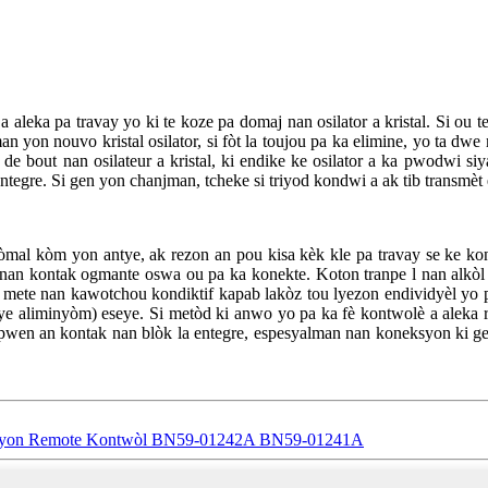
 a aleka pa travay yo ki te koze pa domaj nan osilator a kristal. Si o
n yon nouvo kristal osilator, si fòt la toujou pa ka elimine, yo ta dwe 
 de bout nan osilateur a kristal, ki endike ke osilator a ka pwodwi s
tegre. Si gen yon chanjman, tcheke si triyod kondwi a ak tib transmèt 
òmal kòm yon antye, ak rezon an pou kisa kèk kle pa travay se ke kon
 nan kontak ogmante oswa ou pa ka konekte. Koton tranpe l nan alkòl a
te nan kawotchou kondiktif kapab lakòz tou lyezon endividyèl yo p
apye aliminyòm) eseye. Si metòd ki anwo yo pa ka fè kontwolè a aleka
 pwen an kontak nan blòk la entegre, espesyalman nan koneksyon ki gen
zyon Remote Kontwòl BN59-01242A BN59-01241A