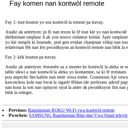
Fay komen nan kontwòl remote
Fay 1: tout bouton yo sou kontwòl la remote pa travay.
Analiz ak antretyen: pi fò nan rezon ki fè tout kle yo nan kontwolè
dirèkteman ranplase li ak yon nouvo osilateur kristal. Apre ranplasma
yo kle nenpòt ki bourade, pral gen evidan chanjman vòltaj nan tou
relativman fèb nan fen pwodiksyon an kontwòl remote nan blòk la en
Fay 2: kèk bouton pa travay.
Analiz ak antretyen: fenomèn sa a montre ke kontwòl la aleka se n
tablo sikwi a nan kontwòl la aleka yo kontamine, sa ki fè rezistans
pou anpeche fim kabòn nan mete oswa tonbe. Granmoun Aje oswa me
kawotchou kole nan bwat la sigarèt fèblan (de preferans adezif p
nan kous la soti nan opinyon siyal la antre ak pwodiksyon fini nan
blòk la entegre.
Previous:
Ranplasman ROKU Wi-Fi vwa kontwòl remote
Pwochen:
SAMSUNG Ranplasman Blue-dan Vwa Smart televi