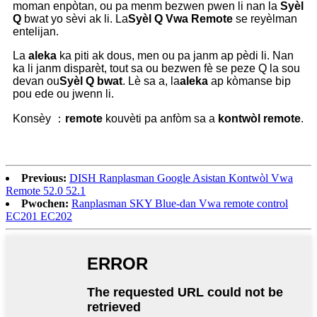
moman enpòtan, ou pa menm bezwen pwen li nan la
Syèl
Q
bwat yo sèvi ak li. La
Syèl Q
Vwa Remote
se reyèlman
entelijan.
La
aleka
ka piti ak dous, men ou pa janm ap pèdi li. Nan
ka li janm disparèt, tout sa ou bezwen fè se peze Q la sou
devan ou
Syèl Q bwat
. Lè sa a, la
aleka
ap kòmanse bip
pou ede ou jwenn li.
Konsèy ：
rem
ote
kouvèti pa anfòm sa a
kontwòl remote
.
Previous:
DISH Ranplasman Google Asistan Kontwòl Vwa
Remote 52.0 52.1
Pwochen:
Ranplasman SKY Blue-dan Vwa remote control
EC201 EC202