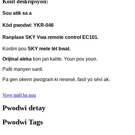
Kout deskripsyon:
Sou atik sa a
Kòd pwodwi: YKR-046
Ranplase SKY
Vwa remote control EC101.
Kostim pou
SKY mete tèt bwat.
Orijinal aleka
bon jan kalite.
Youn pou youn.
Pafè manyen santi.
Pa gen okenn pwogram ki nesesè, fasil yo sèvi ak.
Voye imèl ba nou
Pwodwi detay
Pwodwi Tags