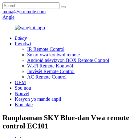
mona@ykremote.com
Angle
Lakay
Pwodwi
IR Remote Control
Smart vwa kontwòl remote
Android televizyon BOX Remote Control
Wi-Fi Remote Kontwòl
Inivèsèl Remote Control
AC Remote Control
OEM
Sou nou
Nouvèl
Kesyon yo mande anpil
Kontakte
Ranplasman SKY Blue-dan Vwa remote
control EC101