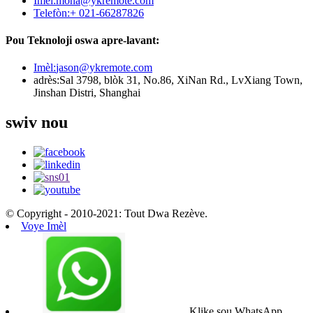
Imèl:
mona@ykremote.com
Telefòn:
+ 021-66287826
Pou Teknoloji oswa apre-lavant:
Imèl:
jason@ykremote.com
adrès:
Sal 3798, blòk 31, No.86, XiNan Rd., LvXiang Town,
Jinshan Distri, Shanghai
swiv nou
© Copyright - 2010-2021: Tout Dwa Rezève.
Voye Imèl
Klike sou WhatsApp