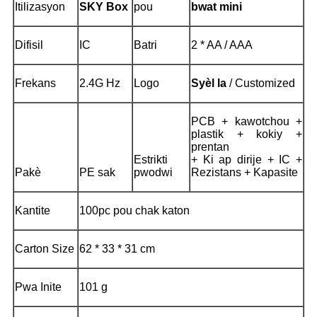
Itilizasyon
SKY Box
pou
bwat mini
Difisil
IC
Batri
2 * AA / AAA
Frekans
2.4G Hz
Logo
Syèl la
/ Customized
PCB + kawotchou +
plastik + kokiy +
prentan
Estrikti
+ Ki ap dirije + IC +
Pakè
PE sak
pwodwi
Rezistans + Kapasite
Kantite
100pc pou chak katon
Carton Size
62 * 33 * 31 cm
Pwa Inite
101 g