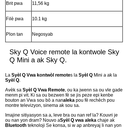
Brit pwa
11,56 kg
Filè pwa
10.1 kg
Plon tan
Negosyab
Sky Q Voice remote la kontwole Sky
Q Mini a ak Sky Q.
La
Syèl Q
Vwa kontwòl remote
s la
Syèl Q
Mini a ak la
Syèl Q
.
Avèk sa
Syèl Q
Vwa Remote
, ou ka jwenn sa ou vle gade
menm pi vit. Ki sa ou bezwen fè se jis peze epi kenbe
bouton an Vwa sou bò a nan
aleka
pou fè rechèch pou
montre televizyon, sinema ak sou sa.
Imajine sitiyasyon sa a, leve bra ou nan ref la? Kouvri je
ou nan yon dram? Nouvo a
Syèl Q vwa aleka
chaje ak
Bluetooth
teknoloji Se konsa, si w ap anbreyaj li nan yon