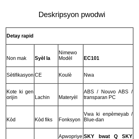
Deskripsyon pwodwi
Detay rapid
Nimewo
Non mak
Syèl la
Modèl
EC101
Sètifikasyon
CE
Koulè
Nwa
Kote ki gen
ABS / Nouvo ABS /
orijin
Lachin
Materyèl
transparan PC
Vwa ki enpèmeyab /
Kòd
Kòd fiks
Fonksyon
Blue-dan
Apwopriye
SKY bwat Q SKY